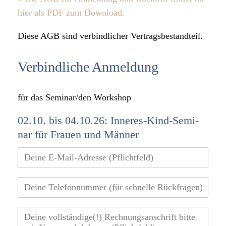
hier als PDF zum Down­load.
Diese AGB sind ver­bind­li­cher Ver­trags­be­stand­teil.
Ver­bind­li­che Anmel­dung
für das Seminar/​den Work­shop
02.10. bis 04.10.26: Inne­res-Kind-Semi­
nar für Frauen und Män­ner