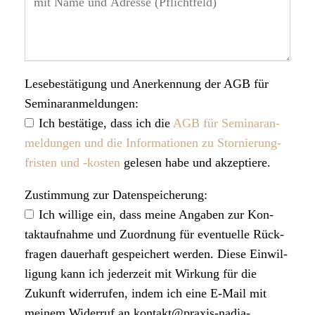
Lese­be­stä­ti­gung und Aner­ken­nung der AGB für
Semi­nar­an­mel­dun­gen:
Ich bestä­tige, dass ich die
AGB für Semi­nar­an­
mel­dun­gen und die Infor­ma­tio­nen zu Stor­nie­rung­
fris­ten und ‑kos­ten
gele­sen habe und akzep­tiere.
Zustim­mung zur Daten­spei­che­rung:
Ich wil­lige ein, dass meine Anga­ben zur Kon­
takt­auf­nahme und Zuord­nung für even­tu­elle Rück­
fra­gen dau­er­haft gespei­chert wer­den. Diese Ein­wil­
li­gung kann ich jeder­zeit mit Wir­kung für die
Zukunft wider­ru­fen, indem ich eine E‑Mail mit
mei­nem Wider­ruf an kontakt@praxis-nadja-