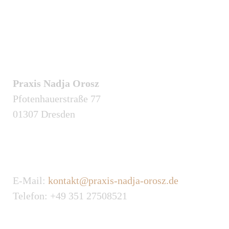
Anschrift
Pra­xis Nadja Orosz
Pfo­ten­hau­er­straße 77
01307 Dres­den
Kon­takt
E‑Mail:
kontakt@praxis-nadja-orosz.de
Tele­fon: +49 351 27508521