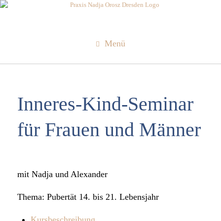
Zum
Inhalt
springen
Menü
Inne­res-Kind-Semi­nar
für Frauen und Män­ner
mit Nadja und Alex­an­der
Thema: Puber­tät 14. bis 21. Lebens­jahr
Kurs­be­schrei­bung