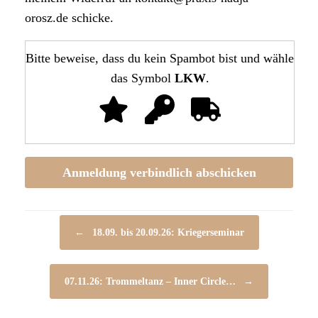
orosz.de schi­cke.
Bitte beweise, dass du kein Spam­bot bist und wähle
das Sym­bol
LKW
.
Beitragsnavigation
←
18.09. bis 20.09.26: Krie­ger­se­mi­nar
07.11.26: Trom­mel­tanz – Inner Cir­cle…
→