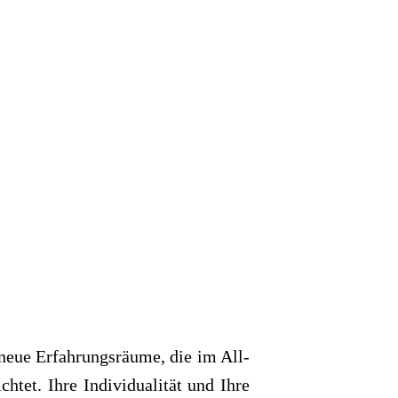
neue Erfah­rungs­räume, die im All­
h­tet. Ihre Indi­vi­dua­li­tät und Ihre