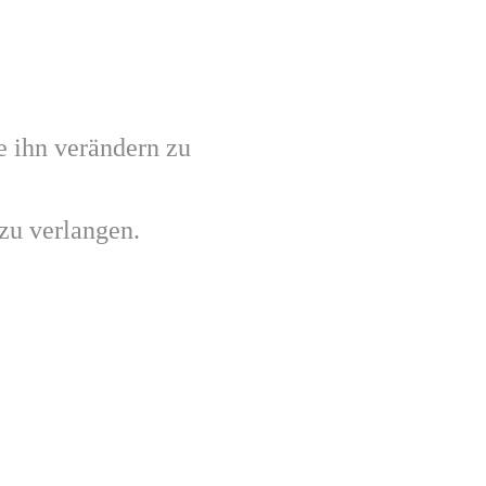
 ihn ver­än­dern zu
u ver­lan­gen.