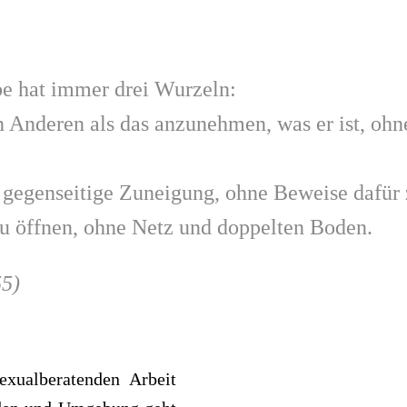
ebe hat immer drei Wur­zeln:
n Ande­ren als das anzu­neh­men, was er ist, ohne
 gegen­sei­tige Zunei­gung, ohne Beweise dafür z
 öff­nen, ohne Netz und dop­pel­ten Boden.
55)
xu­al­be­ra­ten­den Arbeit