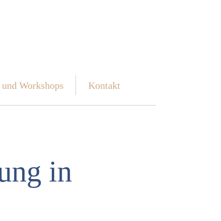
 und Work­shops
Kon­takt
tung in