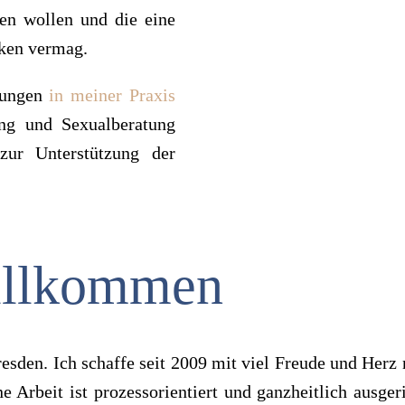
den wol­len und die eine
cken ver­mag.
zun­gen
in mei­ner Pra­xis
ung und Sexu­al­be­ra­tung
n zur Unter­stüt­zung der
ill­kom­men
es­den. Ich schaffe seit 2009 mit viel Freude und Herz 
rbeit ist pro­zess­ori­en­tiert und ganz­heit­lich aus­ge­ric