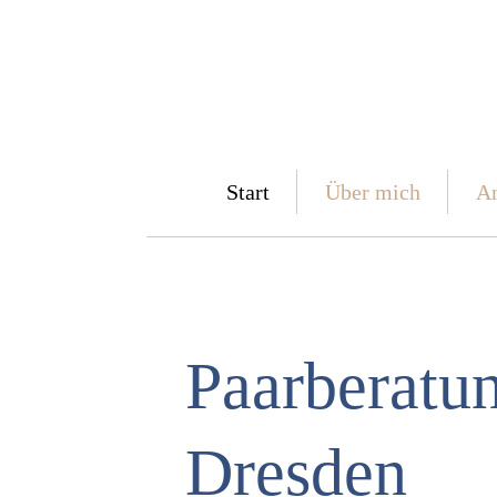
Start
Über mich
An
Paar­be­ra­tu
Dres­den