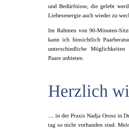
und Bedürf­nisse, die gelebt wer­
Lie­bes­ener­gie auch wie­der zu we
Im Rah­men von 90-Minu­ten-Sit­
kann ich hin­sicht­lich Paar­be­ra­t
unter­schied­li­che Mög­lich­kei­te
Paare anbie­ten.
Herz­lich w
… in der Pra­xis Nadja Orosz in Dr
tag so nicht vor­han­den sind. Meine A