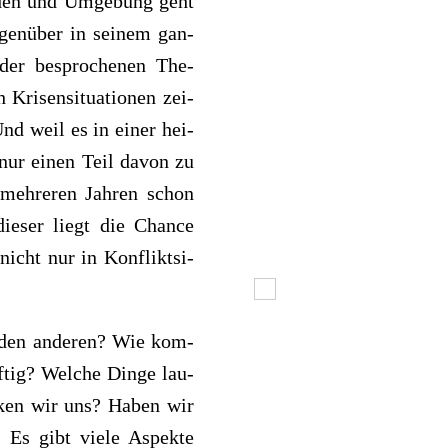
­den und Umge­bung geht
n­über in sei­nem gan­
e der bespro­che­nen The­
Kri­sen­si­tua­tio­nen zei­
Und weil es in einer hei­
, nur einen Teil davon zu
eh­re­ren Jah­ren schon
die­ser liegt die Chance
icht nur in Kon­flikt­si­
 den ande­ren? Wie kom­
af­tig? Wel­che Dinge lau­
cken wir uns? Haben wir
? Es gibt viele Aspekte