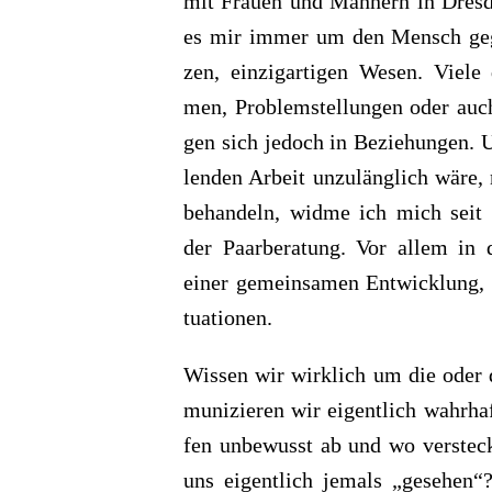
mit Frauen und Män­nern in Dres
es mir immer um den Mensch gege
zen, ein­zig­ar­ti­gen Wesen. Viel
men, Pro­blem­stel­lun­gen oder auch 
gen sich jedoch in Bezie­hun­gen. 
len­den Arbeit unzu­läng­lich wäre
behan­deln, widme ich mich seit m
der Paar­be­ra­tung. Vor allem in 
einer gemein­sa­men Ent­wick­lung, n
tua­tio­nen.
Wis­sen wir wirk­lich um die oder
mu­ni­zie­ren wir eigent­lich wahr­h
fen unbe­wusst ab und wo ver­ste­
uns eigent­lich jemals „gese­hen“