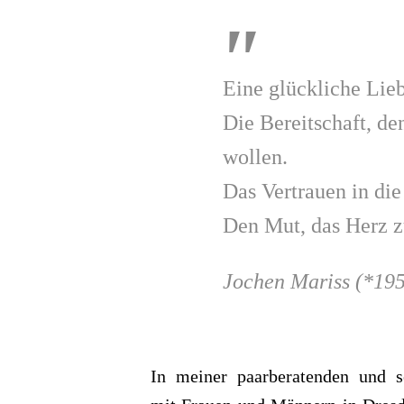
Eine glück­li­che Li
Die Bereit­schaft, de
wol­len.
Das Ver­trauen in die
Den Mut, das Herz zu
Jochen Mariss (*19
In mei­ner paar­be­ra­ten­den und se