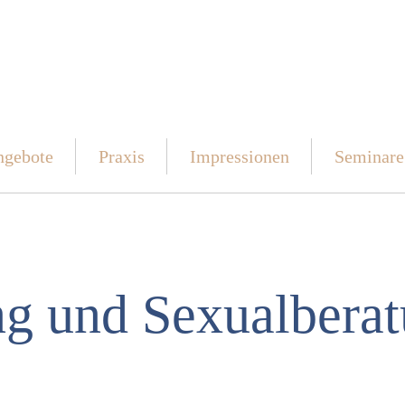
ge­bote
Pra­xis
Impres­sio­nen
Semi­nare
ng und Sexu­al­be­ra­